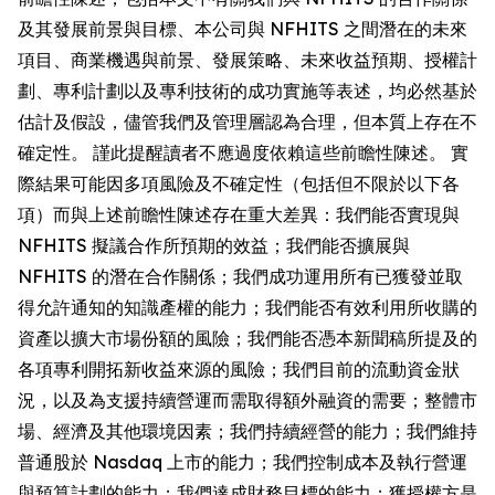
及其發展前景與目標、本公司與 NFHITS 之間潛在的未來
項目、商業機遇與前景、發展策略、未來收益預期、授權計
劃、專利計劃以及專利技術的成功實施等表述，均必然基於
估計及假設，儘管我們及管理層認為合理，但本質上存在不
確定性。 謹此提醒讀者不應過度依賴這些前瞻性陳述。 實
際結果可能因多項風險及不確定性（包括但不限於以下各
項）而與上述前瞻性陳述存在重大差異：我們能否實現與
NFHITS 擬議合作所預期的效益；我們能否擴展與
NFHITS 的潛在合作關係；我們成功運用所有已獲發並取
得允許通知的知識產權的能力；我們能否有效利用所收購的
資產以擴大市場份額的風險；我們能否憑本新聞稿所提及的
各項專利開拓新收益來源的風險；我們目前的流動資金狀
況，以及為支援持續營運而需取得額外融資的需要；整體市
場、經濟及其他環境因素；我們持續經營的能力；我們維持
普通股於 Nasdaq 上市的能力；我們控制成本及執行營運
與預算計劃的能力；我們達成財務目標的能力；獲授權方是