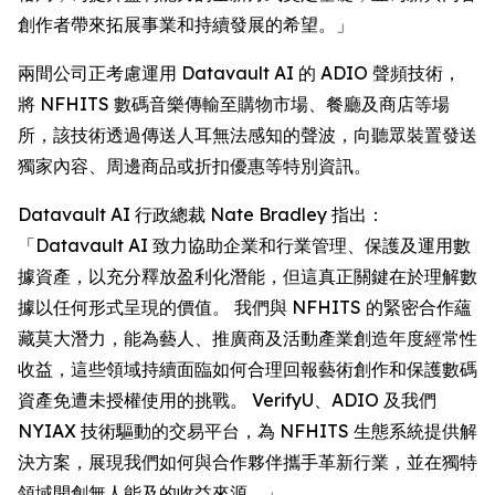
創作者帶來拓展事業和持續發展的希望。」
兩間公司正考慮運用 Datavault AI 的 ADIO 聲頻技術，
將 NFHITS 數碼音樂傳輸至購物市場、餐廳及商店等場
所，該技術透過傳送人耳無法感知的聲波，向聽眾裝置發送
獨家內容、周邊商品或折扣優惠等特別資訊。
Datavault AI 行政總裁 Nate Bradley 指出：
「Datavault AI 致力協助企業和行業管理、保護及運用數
據資產，以充分釋放盈利化潛能，但這真正關鍵在於理解數
據以任何形式呈現的價值。 我們與 NFHITS 的緊密合作蘊
藏莫大潛力，能為藝人、推廣商及活動產業創造年度經常性
收益，這些領域持續面臨如何合理回報藝術創作和保護數碼
資產免遭未授權使用的挑戰。 VerifyU、ADIO 及我們
NYIAX 技術驅動的交易平台，為 NFHITS 生態系統提供解
決方案，展現我們如何與合作夥伴攜手革新行業，並在獨特
領域開創無人能及的收益來源。」