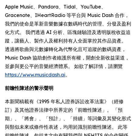
Apple Music、Pandora、Tidal、YouTube、
Gracenote、IHeartRadio 等平台與 Music Dash 合作，
我們的使命是革新音樂數據在數碼時代的管理、分發及盈利
化方式。 我們透過 AI 分析、區塊鏈驗證及透明版稅收益追
蹤，讓藝人、製作人及權利持有人全面掌控其作品資產。
透過將歌曲與元數據轉化為代幣化且可追蹤的數碼資產，
Music Dash 協助創作者維護所有權，開創全新收益渠道，
並參與更公平的音樂經濟體系。 如欲了解詳情，請瀏覽
https://www.musicdash.ai
。
前瞻性陳述的警示聲明
本新聞稿載有《1995 年私人證券訴訟改革法案》（經修
訂）及其他證券法律中所界定的「前瞻性陳述」。 「預
期」、「將會」、「預計」、「持續」等詞彙及其變化形式
與類似未來或條件性表述，均用於識別前瞻性陳述。 此等
前瞻性陳述，包括本文中有關我們與 NFHITS 的合作關係