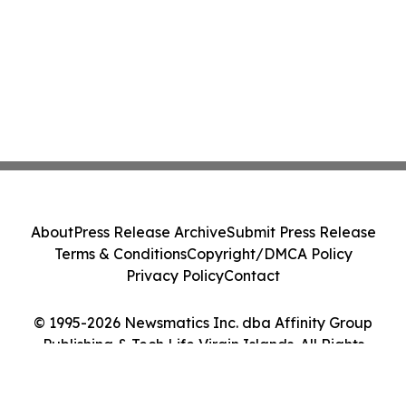
About
Press Release Archive
Submit Press Release
Terms & Conditions
Copyright/DMCA Policy
Privacy Policy
Contact
© 1995-2026 Newsmatics Inc. dba Affinity Group
Publishing & Tech Life Virgin Islands. All Rights
Reserved.