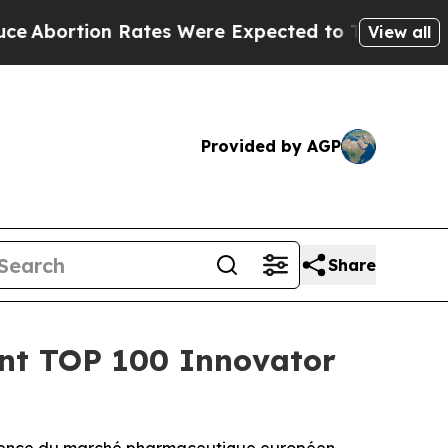
n Rates Were Expected to Tank After Roe v. Wad
View all
Provided by AGP
Share
ment TOP 100 Innovator