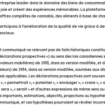
e entreprise leader dans le domaine des biens de consom
la joie et créent des expériences mémorables. La plateform
offres complètes de cannabis, des aliments à base de chan
articipons à l’amélioration de la qualité de vie grâce à d
 sociaux.
t communiqué ne relevant pas de faits historiques constit
éclarations prospectives ») au sens des lois canadiennes su
s valeurs mobilières) de 1933, dans sa version modifiée, et d
aleurs) de 1934, dans sa version modifiée, soumises aux di
s lois applicables. Les déclarations prospectives sont souve
 », « permettrait », « potentiel », « envisager », « croire », « 
 », « sera », « serait » et d’autres expressions de même sens 
rs importants, estimations, objectifs, projections ou hypothè
ommuniqué, et ces hypothèses pourraient se révéler incorre