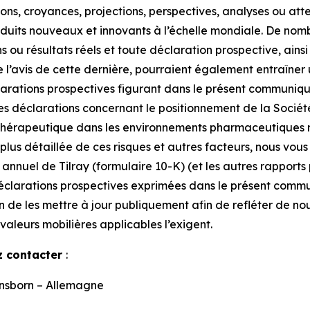
s, croyances, projections, perspectives, analyses ou atte
duits nouveaux et innovants à l’échelle mondiale. De nomb
s ou résultats réels et toute déclaration prospective, ainsi
l’avis de cette dernière, pourraient également entraîner u
arations prospectives figurant dans le présent communiqué
éclarations concernant le positionnement de la Société 
hérapeutique dans les environnements pharmaceutiques rég
lus détaillée de ces risques et autres facteurs, nous vous 
t annuel de Tilray (formulaire 10-K) (et les autres rappor
éclarations prospectives exprimées dans le présent commu
on de les mettre à jour publiquement afin de refléter de n
s valeurs mobilières applicables l’exigent.
z contacter
:
ensborn – Allemagne