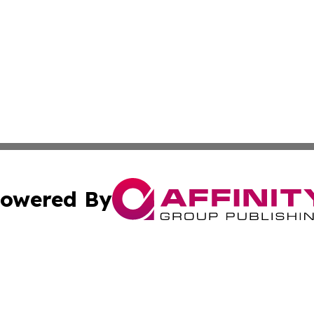
owered By
ubmit Press Release
Terms & Conditions
Copyright/DMCA
Inc. dba Affinity Group Publishing & Tech Life Virgin Islan