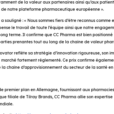
stamment de la valeur aux partenaires ainsi qu’aux patient
dité de notre plateforme pharmaceutique européenne ».
a souligné : « Nous sommes fiers d’être reconnus comme e
nse le travail de toute l’équipe ainsi que notre engageme
 long terme. Il confirme que CC Pharma est bien positionné p
s parties prenantes tout au long de la chaîne de valeur ph
vator reflète sa stratégie d’innovation rigoureuse, son i
n marché fortement réglementé. Ce prix confirme égalemen
e la chaîne d’approvisionnement du secteur de la santé e
de premier plan en Allemagne, fournissant aux pharmacie
 filiale de Tilray Brands, CC Pharma allie son expertise 
ndiale.