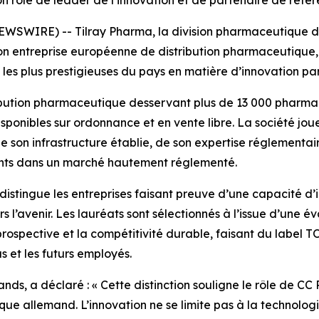
n rôle de leader de l’innovation et de partenaire de r
WIRE) -- Tilray Pharma, la division pharmaceutique de T
son entreprise européenne de distribution pharmaceutiqu
s les plus prestigieuses du pays en matière d’innovation pa
bution pharmaceutique desservant plus de 13 000 pharmaci
sponibles sur ordonnance et en vente libre. La société joue
e son infrastructure établie, de son expertise réglementai
ients dans un marché hautement réglementé.
distingue les entreprises faisant preuve d’une capacité d’i
l’avenir. Les lauréats sont sélectionnés à l’issue d’une év
 prospective et la compétitivité durable, faisant du label 
as et les futurs employés.
rands, a déclaré : « Cette distinction souligne le rôle de C
e allemand. L’innovation ne se limite pas à la technologie.