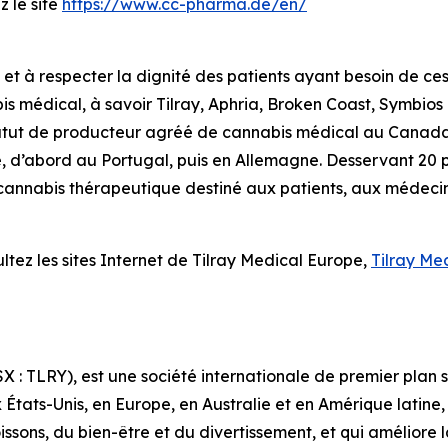
z le site
https://www.cc-pharma.de/en/
 et à respecter la dignité des patients ayant besoin de ces 
s médical, à savoir Tilray, Aphria, Broken Coast, Symbios
atut de producteur agréé de cannabis médical au Canada, T
 d’abord au Portugal, puis en Allemagne. Desservant 20 pa
e cannabis thérapeutique destiné aux patients, aux médeci
ultez les sites Internet de Tilray Medical Europe,
Tilray Me
 TSX : TLRY), est une société internationale de premier pla
 États-Unis, en Europe, en Australie et en Amérique latin
ssons, du bien-être et du divertissement, et qui améliore