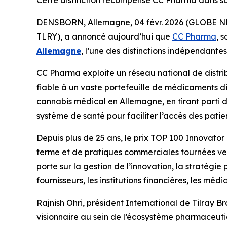
Cette distinction récompense CC Pharma dans so
DENSBORN, Allemagne, 04 févr. 2026 (GLOBE NEWS
TLRY), a annoncé aujourd’hui que
CC Pharma
, 
Allemagne
, l’une des distinctions indépendante
CC Pharma exploite un réseau national de distri
fiable à un vaste portefeuille de médicaments di
cannabis médical en Allemagne, en tirant parti d
système de santé pour faciliter l’accès des pat
Depuis plus de 25 ans, le prix TOP 100 Innovator 
terme et de pratiques commerciales tournées vers 
porte sur la gestion de l’innovation, la stratégie
fournisseurs, les institutions financières, les médi
Rajnish Ohri, président International de Tilray B
visionnaire au sein de l’écosystème pharmaceutiqu