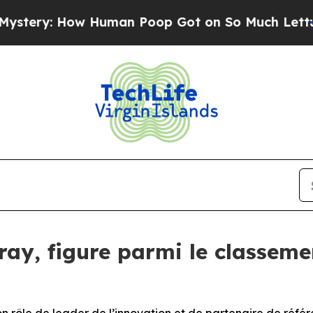
ow Human Poop Got on So Much Lettuce
Abortio
ilray, figure parmi le classe